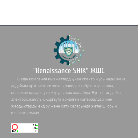
"Renaissance SHIK" ЖШС
Біздің компания қызметтердің кең спектрін ұсынады және
әрдайым әр клиентке жеке көзқарас табуға тырысады,
сонымен қатар ең тиімді ұсыныс жасайды. Бүгінгі таңда біз
электрохимиялық қорғауға арналған материалдар мен
жабдықтарды өндіру және сату саласында жетекші орын
алып отырмыз.