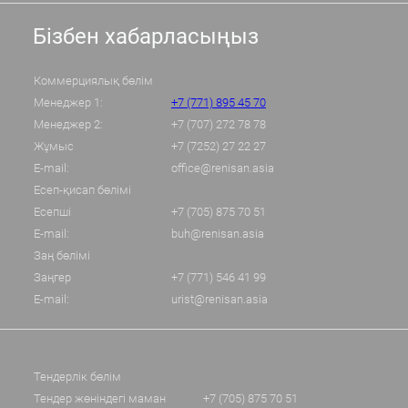
Бізбен хабарласыңыз
Коммерциялық бөлім
Менеджер 1:
+7 (771) 895 45 70
Менеджер 2:
+7 (707) 272 78 78
Жұмыс
+7 (7252) 27 22 27
E-mail:
office@renisan.asia
Есеп-қисап бөлімі
Есепші
+7 (705) 875 70 51
E-mail:
buh@renisan.asia
Заң бөлімі
Заңгер
+7 (771) 546 41 99
E-mail:
urist@renisan.asia
Тендерлік бөлім
Тендер жөніндегі маман
+7 (705) 875 70 51