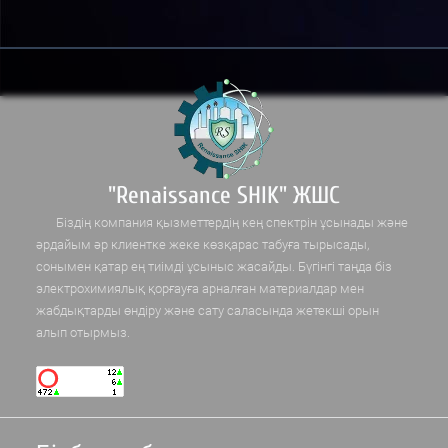
"Renaissance SHIK" ЖШС
Біздің компания қызметтердің кең спектрін ұсынады және
әрдайым әр клиентке жеке көзқарас табуға тырысады,
сонымен қатар ең тиімді ұсыныс жасайды. Бүгінгі таңда біз
электрохимиялық қорғауға арналған материалдар мен
жабдықтарды өндіру және сату саласында жетекші орын
алып отырмыз.