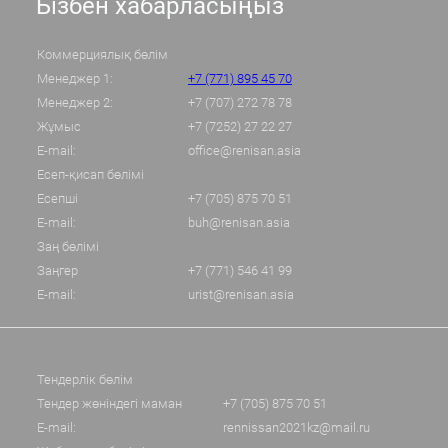
Бізбен хабарласыңыз
Коммерциялық бөлім
Менеджер 1:
+7 (771) 895 45 70
Менеджер 2:
+7 (707) 272 78 78
Жұмыс
+7 (7252) 27 22 27
E-mail:
office@renisan.asia
Есеп-қисап бөлімі
Есепші
+7 (705) 875 70 51
E-mail:
buh@renisan.asia
Заң бөлімі
Заңгер
+7 (771) 546 41 99
E-mail:
urist@renisan.asia
Тендерлік бөлім
Тендер жөніндегі маман
+7 (705) 875 70 51
E-mail:
rennissan2021kz@mail.ru