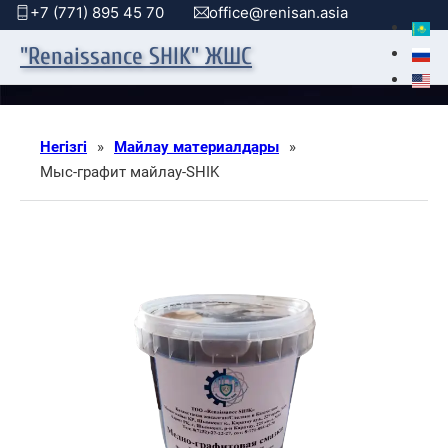
+7 (771) 895 45 70
office@renisan.asia
"Renaissance SHIK" ЖШС
Негізгі
»
Майлау материалдары
»
Мыс-графит майлау-SHIK