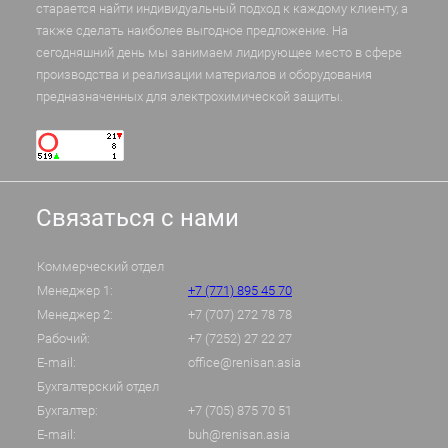
старается найти индивидуальный подход к каждому клиенту, а
также сделать наиболее выгодное предложение. На
сегодняшний день мы занимаем лидирующее место в сфере
производства и реализации материалов и оборудования
предназначенных для электрохимической защиты.
Связаться с нами
Коммерческий отдел
Менеджер 1:
+7 (771) 895 45 70
Менеджер 2:
+7 (707) 272 78 78
Рабочий:
+7 (7252) 27 22 27
E-mail:
office@renisan.asia
Бухгалтерский отдел
Бухгалтер:
+7 (705) 875 70 51
E-mail:
buh@renisan.asia