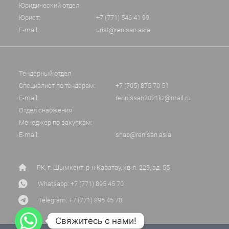
Юридический отдел
Юрист:
+7 (771) 546 41 99
E-mail:
urist@renisan.asia
Тендерный отдел
Специалист по тендерам:
+7 (705) 875 70 51
E-mail:
rennissan2021kz@mail.ru
Отдел снабжения
Менеджер по закупкам:
E-mail:
snab@renisan.asia
РК, г. Шымкент, р-н Каратау, кв-л. 229, зд. 55
Whatsapp: +7 (771) 895 45 70
Telegram: +7 (771) 895 45 70
Свяжитесь с нами!