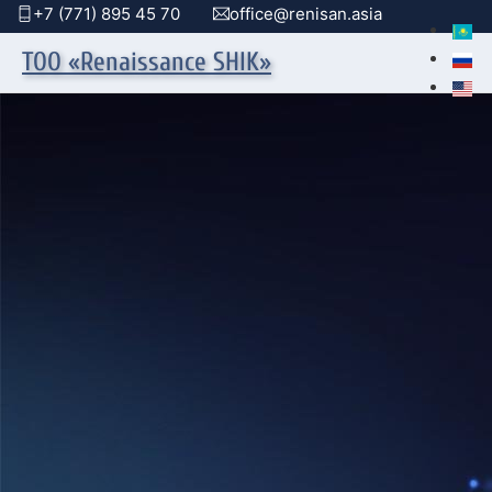
+7 (771) 895 45 70
office@renisan.asia
ТОО «Renaissance SHIK»