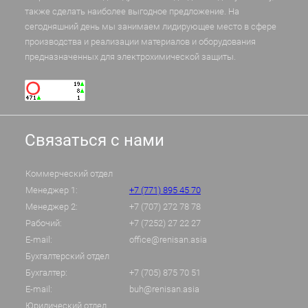
также сделать наиболее выгодное предложение. На
сегодняшний день мы занимаем лидирующее место в сфере
производства и реализации материалов и оборудования
предназначенных для электрохимической защиты.
Связаться с нами
Коммерческий отдел
Менеджер 1:
+7 (771) 895 45 70
Менеджер 2:
+7 (707) 272 78 78
Рабочий:
+7 (7252) 27 22 27
E-mail:
office@renisan.asia
Бухгалтерский отдел
Бухгалтер:
+7 (705) 875 70 51
E-mail:
buh@renisan.asia
Юридический отдел