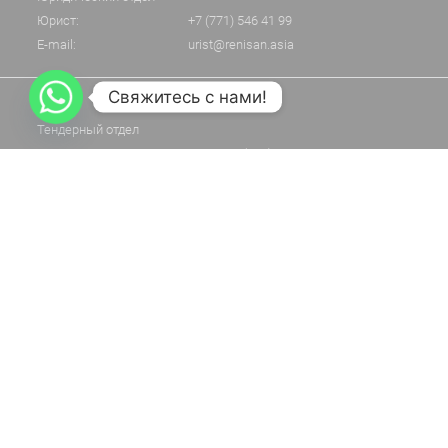
Юрист:
+7 (771) 546 41 99
E-mail:
urist@renisan.asia
Свяжитесь с нами!
Тендерный отдел
Специалист по тендерам:
+7 (705) 875 70 51
E-mail:
rennissan2021kz@mail.ru
Отдел снабжения
Менеджер по закупкам:
E-mail:
snab@renisan.asia
РК, г. Шымкент, р-н Каратау, кв-л. 229, зд. 55
Whatsapp: +7 (771) 895 45 70
Telegram: +7 (771) 895 45 70
© [year]
Все права защищены.