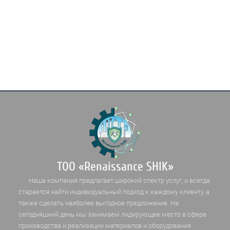
ТОО «Renaissance SHIK»
Наша компания предлагает широкий спектр услуг, и всегда
старается найти индивидуальный подход к каждому клиенту, а
также сделать наиболее выгодное предложение. На
сегодняшний день мы занимаем лидирующее место в сфере
производства и реализации материалов и оборудования