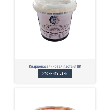
Кварцевазелиновая паста-SHIK
УТОЧНИТЬ ЦЕНУ