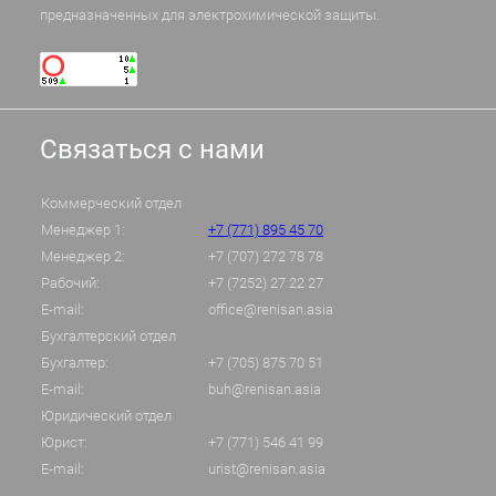
предназначенных для электрохимической защиты.
Связаться с нами
Коммерческий отдел
Менеджер 1:
+7 (771) 895 45 70
Менеджер 2:
+7 (707) 272 78 78
Рабочий:
+7 (7252) 27 22 27
E-mail:
office@renisan.asia
Бухгалтерский отдел
Бухгалтер:
+7 (705) 875 70 51
E-mail:
buh@renisan.asia
Юридический отдел
Юрист:
+7 (771) 546 41 99
E-mail:
urist@renisan.asia