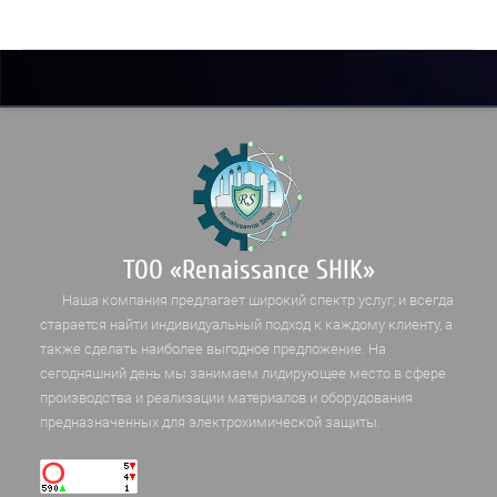
ТОО «Renaissance SHIK»
Наша компания предлагает широкий спектр услуг, и всегда
старается найти индивидуальный подход к каждому клиенту, а
также сделать наиболее выгодное предложение. На
сегодняшний день мы занимаем лидирующее место в сфере
производства и реализации материалов и оборудования
предназначенных для электрохимической защиты.