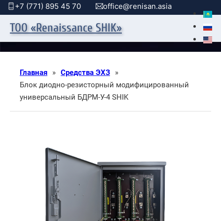
+7 (771) 895 45 70
office@renisan.asia
ТОО «Renaissance SHIK»
Главная
»
Средства ЭХЗ
»
Блок диодно-резисторный модифицированный
универсальный БДРМ-У-4 SHIK