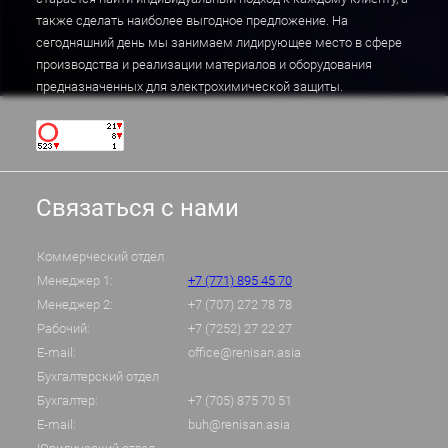
также сделать наиболее выгодное предложение. На
сегодняшний день мы занимаем лидирующее место в сфере
производства и реализации материалов и оборудования
предназначенных для электрохимической защиты.
Связаться с нами
Коммерческий отдел
Менеджер 1:
+7 (771) 895 45 70
Менеджер 2:
+7 (707) 272 78 78
Рабочий:
+7 (7252) 27 22 27
E-mail:
office@renisan.asia
Бухгалтерский отдел
Бухгалтер:
+7 (705) 875 70 51
E-mail:
buh@renisan.asia