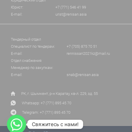
Юридический отдел
Юрист:
+7 (771) 546 41 99
E-mail:
urist@renisan.asia
Тендерный отдел
Специалист по тендерам:
+7 (705) 875 70 51
E-mail:
rennissan2021kz@mail.ru
Отдел снабжения
Менеджер по закупкам:
E-mail:
snab@renisan.asia
РК, г. Шымкент, р-н Каратау, кв-л. 229, зд. 55
Whatsapp: +7 (771) 895 45 70
Telegram: +7 (771) 895 45 70
Свяжитесь с нами!