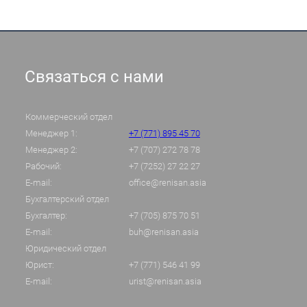
Связаться с нами
Коммерческий отдел
Менеджер 1:
+7 (771) 895 45 70
Менеджер 2:
+7 (707) 272 78 78
Рабочий:
+7 (7252) 27 22 27
E-mail:
office@renisan.asia
Бухгалтерский отдел
Бухгалтер:
+7 (705) 875 70 51
E-mail:
buh@renisan.asia
Юридический отдел
Юрист:
+7 (771) 546 41 99
E-mail:
urist@renisan.asia