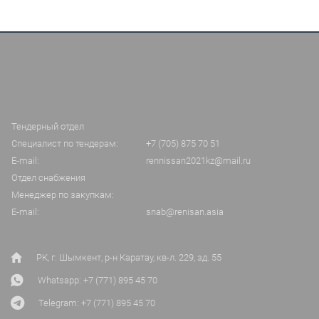
Тендерный отдел
Специалист по тендерам:
+7 (705) 875 70 51
E-mail:
rennissan2021kz@mail.ru
Отдел снабжения
Менеджер по закупкам:
E-mail:
snab@renisan.asia
РК, г. Шымкент, р-н Каратау, кв-л. 229, зд. 55
Whatsapp: +7 (771) 895 45 70
Telegram: +7 (771) 895 45 70