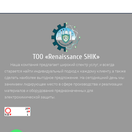
ТОО «Renaissance SHIK»
Наша компания предлагает широкий спектр услуг, и всегда
старается найти индивидуальный подход к каждому клиенту, а также
сделать наиболее выгодное предложение. На сегодняшний день мы
занимаем лидирующее место в сфере производства и реализации
материалов и оборудования предназначенных для
электрохимической защиты.