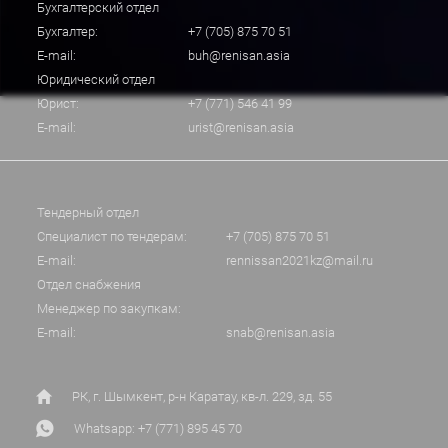
Бухгалтерский отдел
Бухгалтер:
+7 (705) 875 70 51
E-mail:
buh@renisan.asia
Юридический отдел
Юрист:
+7 (771) 546 41 99
E-mail:
urist@renisan.asia
Тендерный отдел
Специалист по тендерам:
+7 (705) 875 70 51
E-mail:
rennissan2021kz@mail.ru
Отдел снабжения
Менеджер по закупкам:
E-mail:
snab@renisan.asia
РК, г. Шымкент, р-н Каратау, кв-л. 229, зд. 55
Whatsapp: +7 (771) 895 45 70