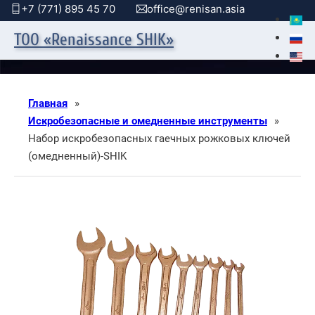
+7 (771) 895 45 70
office@renisan.asia
ТОО «Renaissance SHIK»
Главная
»
Искробезопасные и омедненные инструменты
»
Набор искробезопасных гаечных рожковых ключей
(омедненный)-SHIK