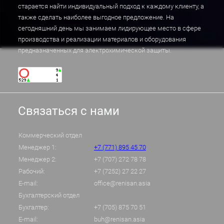
старается найти индивидуальный подход к каждому клиенту, а
также сделать наиболее выгодное предложение. На
сегодняшний день мы занимаем лидирующее место в сфере
производства и реализации материалов и оборудования
предназначенных для электрохимической защиты.
Связаться с нами
Коммерческий отдел
Менеджер 1:
+7 (771) 895 45 70
Менеджер 2:
+7 (707) 272 78 78
Рабочий:
+7 (7252) 27 22 27
E-mail:
office@renisan.asia
Бухгалтерский отдел
Бухгалтер:
+7 (705) 875 70 51
E-mail:
buh@renisan.asia