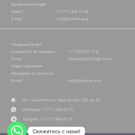
Юридический отдел
Юрист:
+7 (771) 546 41 99
E-mail:
urist@renisan.asia
Тендерный отдел
Специалист по тендерам:
+7 (705) 875 70 51
E-mail:
rennissan2021kz@mail.ru
Отдел снабжения
Менеджер по закупкам:
E-mail:
snab@renisan.asia
РК, г. Шымкент, р-н Каратау, кв-л. 229, зд. 55
Whatsapp: +7 (771) 895 45 70
Telegram: +7 (771) 895 45 70
Свяжитесь с нами!