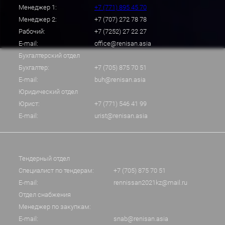
Менеджер 1:
+7 (771) 895 45 70
Менеджер 2:
+7 (707) 272 78 78
Рабочий:
+7 (7252) 27 22 27
E-mail:
office@renisan.asia
Бухгалтерский отдел
Бухгалтер:
+7 (705) 875 70 51
E-mail:
buh@renisan.asia
Юридический отдел
Юрист:
+7 (771) 546 41 99
E-mail:
urist@renisan.asia
Тендерный отдел
Специалист по тендерам:
+7 (705) 875 70 51
E-mail:
rennissan2021kz@mail.ru
Отдел снабжения
Менеджер по закупкам:
E-mail:
snab@renisan.asia