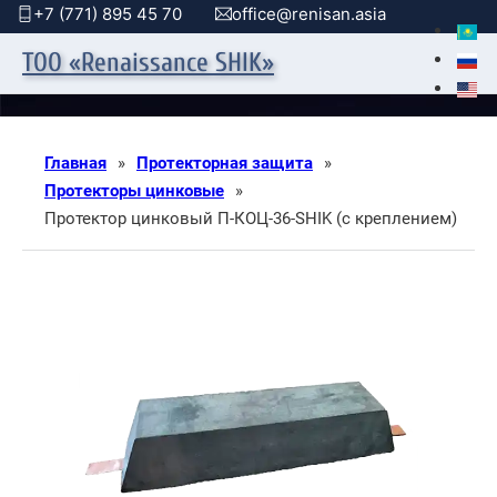
+7 (771) 895 45 70
office@renisan.asia
ТОО «Renaissance SHIK»
Главная
»
Протекторная защита
»
Протекторы цинковые
»
Протектор цинковый П-КОЦ-36-SHIK (с креплением)