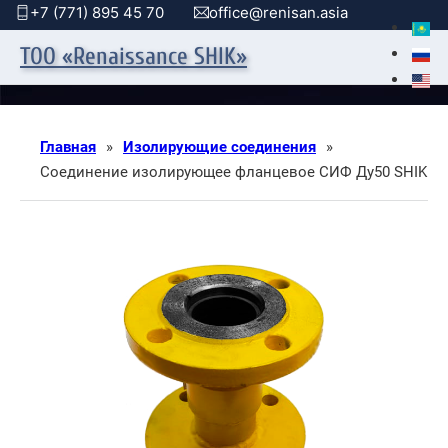
+7 (771) 895 45 70
office@renisan.asia
ТОО «Renaissance SHIK»
Главная
»
Изолирующие соединения
»
Соединение изолирующее фланцевое СИФ Ду50 SHIK