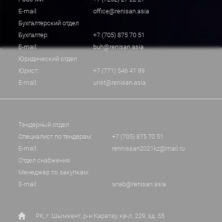
E-mail:
office@renisan.asia
Бухгалтерский отдел
Бухгалтер:
+7 (705) 875 70 51
E-mail:
buh@renisan.asia
Юридический отдел
Юрист:
+7 (771) 546 41 99
E-mail:
urist@renisan.asia
Тендерный отдел
Специалист по тендерам:
+7 (705) 875 70 51
E-mail:
rennissan2021kz@mail.ru
Отдел снабжения
Менеджер по закупкам:
E-mail:
snab@renisan.asia
РК, г. Шымкент, р-н Каратау, кв-л. 229, зд. 55