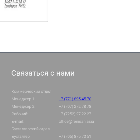
Связаться с нами
Коммерческий отдел
Менеджер 1:
+7 (771) 895 45 70
Менеджер 2:
+7 (707) 272 78 78
Рабочий:
+7 (7252) 27 22 27
E-mail:
office@renisan.asia
Бухгалтерский отдел
Бухгалтер:
+7 (705) 875 70 51