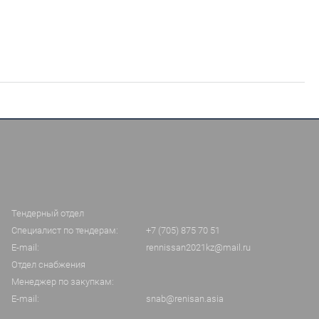
Тендерный отдел
Специалист по тендерам:
+7 (705) 875 70 51
E-mail:
rennissan2021kz@mail.ru
Отдел снабжения
Менеджер по закупкам:
E-mail:
snab@renisan.asia