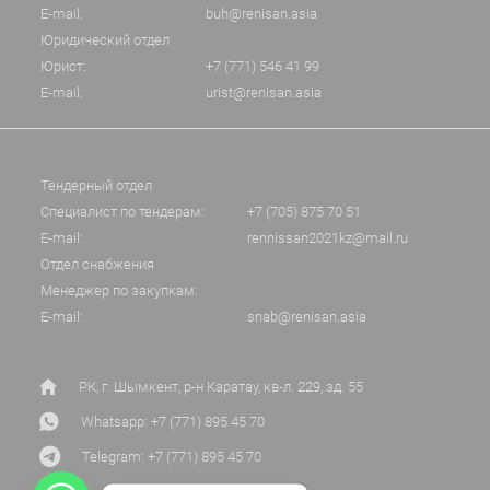
E-mail:
buh@renisan.asia
Юридический отдел
Юрист:
+7 (771) 546 41 99
E-mail:
urist@renisan.asia
Тендерный отдел
Специалист по тендерам:
+7 (705) 875 70 51
E-mail:
rennissan2021kz@mail.ru
Отдел снабжения
Менеджер по закупкам:
E-mail:
snab@renisan.asia
РК, г. Шымкент, р-н Каратау, кв-л. 229, зд. 55
Whatsapp: +7 (771) 895 45 70
Telegram: +7 (771) 895 45 70