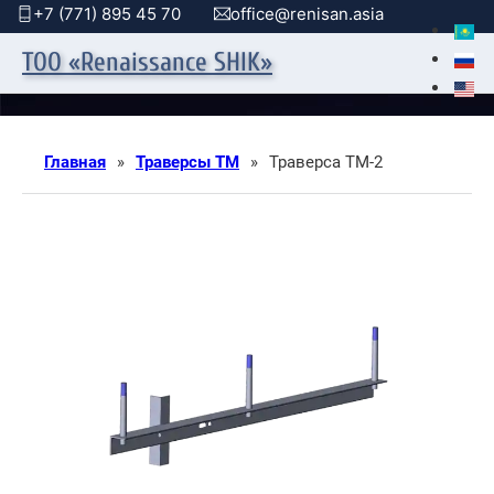
+7 (771) 895 45 70
office@renisan.asia
ТОО «Renaissance SHIK»
Главная
»
Траверсы ТМ
»
Траверса ТМ-2