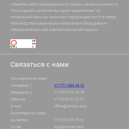
старается найти индивидуальный подход к каждому клиенту, а
также сделать наиболее выгодное предложение. На
сегодняшний день мы занимаем лидирующее место в сфере
производства и реализации материалов и оборудования
предназначенных для электрохимической защиты.
Связаться с нами
Коммерческий отдел
Менеджер 1:
+7 (771) 895 45 70
Менеджер 2:
+7 (707) 272 78 78
Рабочий:
+7 (7252) 27 22 27
E-mail:
office@renisan.asia
Бухгалтерский отдел
Бухгалтер:
+7 (705) 875 70 51
E-mail:
buh@renisan.asia