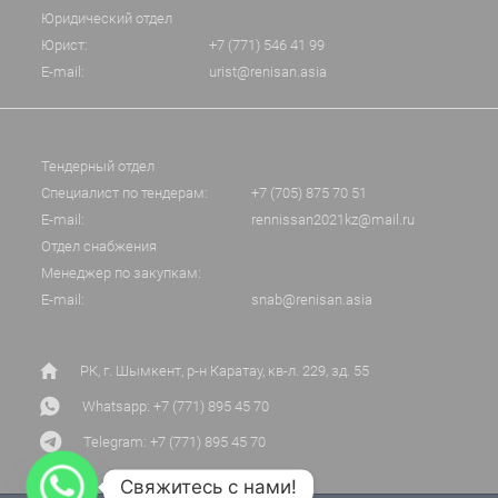
Юридический отдел
Юрист:
+7 (771) 546 41 99
E-mail:
urist@renisan.asia
Тендерный отдел
Специалист по тендерам:
+7 (705) 875 70 51
E-mail:
rennissan2021kz@mail.ru
Отдел снабжения
Менеджер по закупкам:
E-mail:
snab@renisan.asia
РК, г. Шымкент, р-н Каратау, кв-л. 229, зд. 55
Whatsapp: +7 (771) 895 45 70
Telegram: +7 (771) 895 45 70
Свяжитесь с нами!