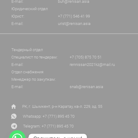
E-mail:
buh@renisan.asia
Юридический отдел
Юрист:
+7 (771) 546 41 99
E-mail:
urist@renisan.asia
Тендерный отдел
Специалист по тендерам:
+7 (705) 875 70 51
E-mail:
rennissan2021kz@mail.ru
Отдел снабжения
Менеджер по закупкам:
E-mail:
snab@renisan.asia
РК, г. Шымкент, р-н Каратау, кв-л. 229, зд. 55
Whatsapp: +7 (771) 895 45 70
Telegram: +7 (771) 895 45 70