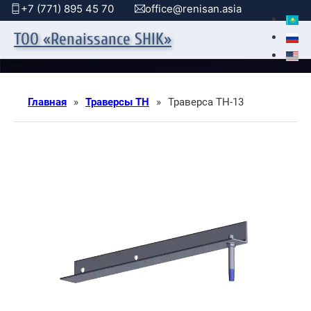
+7 (771) 895 45 70
office@renisan.asia
ТОО «Renaissance SHIK»
Главная
»
Траверсы ТН
»
Траверса ТН-13